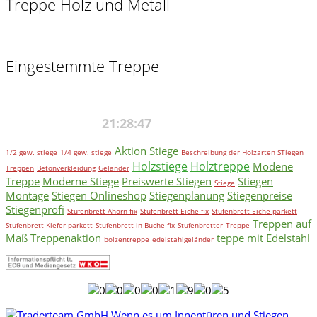
Treppe Holz und Metall
Eingestemmte Treppe
Aktion Stiege
1/2 gew. stiege
1/4 gew. stiege
Beschreibung der Holzarten STiegen
Holzstiege
Holztreppe
Modene
Treppen
Betonverkleidung
Geländer
Treppe
Moderne Stiege
Preiswerte Stiegen
Stiegen
Stiege
Montage
Stiegen Onlineshop
Stiegenplanung
Stiegenpreise
Stiegenprofi
Stufenbrett Ahorn fix
Stufenbrett Eiche fix
Stufenbrett Eiche parkett
Treppen auf
Stufenbrett Kiefer parkett
Stufenbrett in Buche fix
Stufenbretter
Treppe
Maß
Treppenaktion
teppe mit Edelstahl
bolzentreppe
edelstahlgeländer