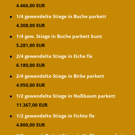
sollten ebenso Schnelligkeit und günstige aber am
4.466,00 EUR
wichtigsten die Qualität stimmen!
1/4 gewendelte Stiege in Buche parkett
Die Montage erfolgt über unser geschultes
4.308,00 EUR
Montagepersonal meistens von einem Tischler und
einem Tischlermeister!
1/4 gew. Stiege in Buche parkett bunt
5.281,00 EUR
Für Edelstahlgeländer Prüstungsgeländer - Handläufe -
2/4 gewendelte Stiege in Eiche fix
Leisten egal was Sie wollen wir haben die Lösung für
6.180,00 EUR
Sie:
2/4 gewendelte Stiege in Birke parkett
Hier noch einige Suchbegriffe für Sie unter denen Sie
4.950,00 EUR
nachsehen können:
1/2 gewendelte Stiege in Nußbaum parkett
11.367,00 EUR
renovieren - Schlosserei - Renovierung - Innenausbau -
Balkongeländer - Haustüre - Treppe Geländer -
1/2 gewendelte Stiege in Fichte fix
Altbausanierung - Steckerleisten - Treppenstufen -
4.800,00 EUR
Treppenbau - Furnier - Holztreppen - Holzboden -