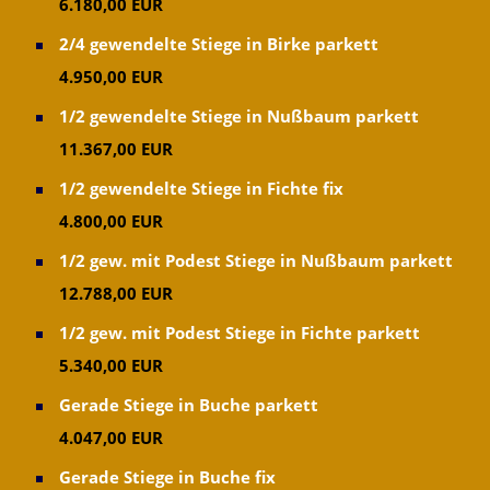
6.180,00 EUR
Kundenwunsch! Qualität zuverlässigkeit und ein fairer
2/4 gewendelte Stiege in Birke parkett
Preis zählen zu unseren Stärken!
4.950,00 EUR
Es wird immer einen billigeren Anbieter geben, jedoch
sollten Qualität und Sicherheit auch etwas Wert sein!
1/2 gewendelte Stiege in Nußbaum parkett
Überlegen Sie einmal ob Sie Freude hätten wenn sie
11.367,00 EUR
Geld gespart haben, aber das Produkt nicht Ihren
1/2 gewendelte Stiege in Fichte fix
Wünschen entspricht!
4.800,00 EUR
Sie bekommen heute in jedem Baumarkt - Terrasse -
1/2 gew. mit Podest Stiege in Nußbaum parkett
Treppen - Treppe Geländer - Zimmermann -
12.788,00 EUR
Zimmertüren - Handlauf - Balkon - Laminatboden -
1/2 gew. mit Podest Stiege in Fichte parkett
Holztreppen - Holzboden - Holztreppe - Parkettboden
5.340,00 EUR
und noch vieles mehr !
Gerade Stiege in Buche parkett
Als Bauherr einer Renovierung - Sanierung -
4.047,00 EUR
Altbausanierung - Neubau - Altbau oder Investoren
Gerade Stiege in Buche fix