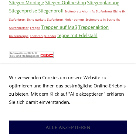
Stiegen Montage
Stiegen Onlineshop
Stiegenplanung
Stiegenpreise
Stiegenprofi
Stufenbrett Ahorn fix
Stufenbrett Eiche fix
Stufenbrett Eiche parkett
Stufenbrett Kiefer parkett
Stufenbrett in Buche fix
Treppen auf Maß
Treppenaktion
Stufenbretter
Treppe
teppe mit Edelstahl
bolzentreppe
edelstahlgeländer
Wir verwenden Cookies um unsere Website zu
optimieren und Ihnen das bestmögliche Online-Erlebnis
zu bieten. Mit dem Klick auf "Alle akzeptieren" erklären
Sie sich damit einverstanden.
Erweiterte
Einstellungen
Anfrageformular
Impressum
Sitemap
AGB
ALLE AKZEPTIEREN
Datenschutz
Hilfe
Versand
An Abmeldung