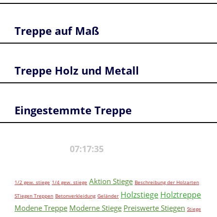
Stiegen Onlineshop Berechnungsprogramm!
Wir sind einer der führenden Stiegen Online Shops
Treppe auf Maß
Für den Bereich Stiegen und Treppe, Stiege,
Wangenstiege, Bolzenstiege, Betonstiegenverkleidung,
Stufen auf Betonverkleidung Freundliche Grüße
Treppe Holz und Metall
Ihr Traderteam.at Team!
Eingestemmte Treppe
Aktion Stiege
1/2 gew. stiege
1/4 gew. stiege
Beschreibung der Holzarten
Holzstiege
Holztreppe
STiegen Treppen
Betonverkleidung
Geländer
Modene Treppe
Moderne Stiege
Preiswerte Stiegen
Stiege