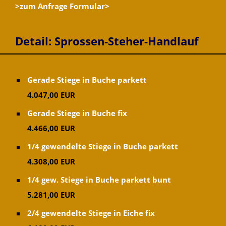
>zum Anfrage Formular>
Detail: Sprossen-Steher-Handlauf
Gerade Stiege in Buche parkett
Sehr Online Shop Besucher!
4.047,00 EUR
Gerade Stiege in Buche fix
Stiegenwelt.at ist der Onlineshop mit Beratung!
ein Unternehmenszweig von Traderteam GmbH.
4.466,00 EUR
1/4 gewendelte Stiege in Buche parkett
Wir sind einer der führenden Online Anbieter und
4.308,00 EUR
Anbieter von Stiegen!
1/4 gew. Stiege in Buche parkett bunt
(Stiegen Onlineshop)
5.281,00 EUR
(mit einem Online Stiegen Brechungsprogramm)
2/4 gewendelte Stiege in Eiche fix
Wir fertigen alle Stiegen - Treppen auf Maß und