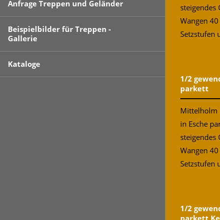
Anfrage Treppen und Geländer
steigendes 
Wangen 40
Beispielbilder für Treppen -
Setzstufen u
Gallerie
Kataloge
1/2 gewend
parkett
Mittelholm 
in Esche pa
steigendes 
Wangen 40
Setzstufen u
1/2 gewend
parkett K