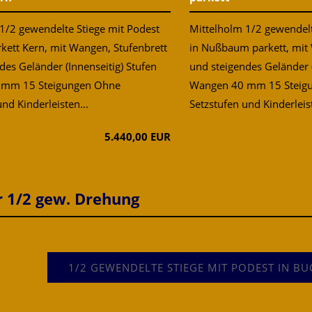
1/2 gewendelte Stiege mit Podest
Mittelholm 1/2 gewendelt
rkett Kern, mit Wangen, Stufenbrett
in Nußbaum parkett, mit 
des Geländer (Innenseitig) Stufen
und steigendes Geländer (
 mm 15 Steigungen Ohne
Wangen 40 mm 15 Steig
nd Kinderleisten...
Setzstufen und Kinderleis
5.440,00 EUR
r 1/2 gew. Drehung
e Shop Besucher!
1/2 GEWENDELTE STIEGE MIT PODEST IN BU
t.at ist der Onlineshop mit Beratung!