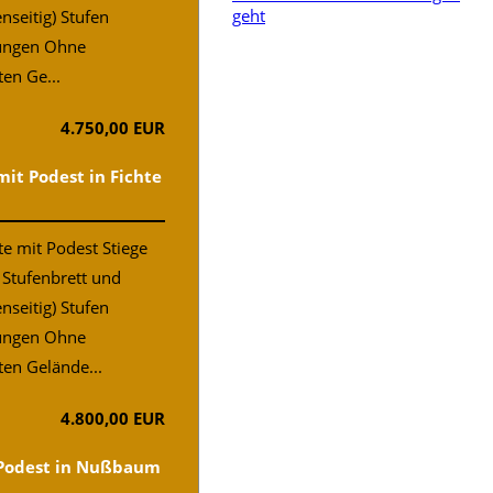
nseitig) Stufen
ungen Ohne
ten Ge...
4.750,00 EUR
mit Podest in Fichte
e mit Podest Stiege
, Stufenbrett und
nseitig) Stufen
ungen Ohne
ten Gelände...
4.800,00 EUR
 Podest in Nußbaum