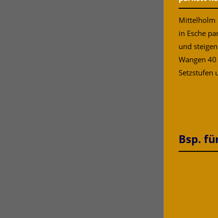
Mittelholm 
in Esche pa
und steigen
Wangen 40
Setzstufen u
Bsp. fü
Sehr Onlin
Stiegenwel