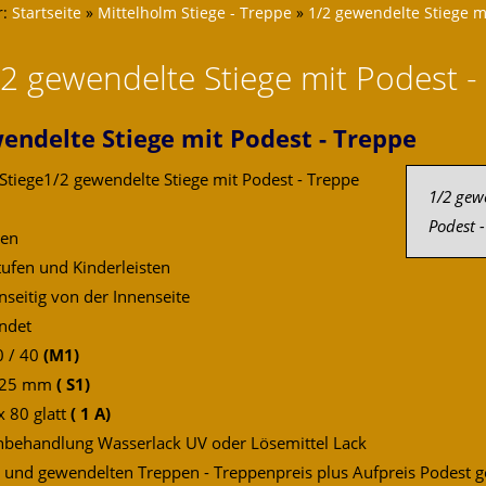
r:
Startseite
»
Mittelholm Stiege - Treppe
»
1/2 gewendelte Stiege m
/2 gewendelte Stiege mit Podest -
endelte Stiege mit Podest - Treppe
Stiege1/2 gewendelte Stiege mit Podest - Treppe
1/2 gew
Podest 
gen
ufen und Kinderleisten
nseitig von der Innenseite
ndet
0 / 40
(M1)
d 25 mm
( S1)
x 80 glatt
( 1 A)
nbehandlung Wasserlack UV oder Lösemittel Lack
 und gewendelten Treppen - Treppenpreis plus Aufpreis Podest 