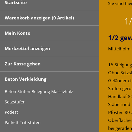
Startseite
Sie sind hie
Warenkorb anzeigen (
0
Artikel)
1
Mein Konto
1/2 gew
Merkzettel anzeigen
Mittelholm 
Zur Kasse gehen
15 Steigun
Ohne Setzst
Beton Verkleidung
Geländer ei
Stufen geru
Beton Stufen Belegung Massivholz
Handlauf 8
Setzstufen
Stäbe run
Pfosten 80 
Podest
Oberfläche
Parkett Trittstufen
bei geraden