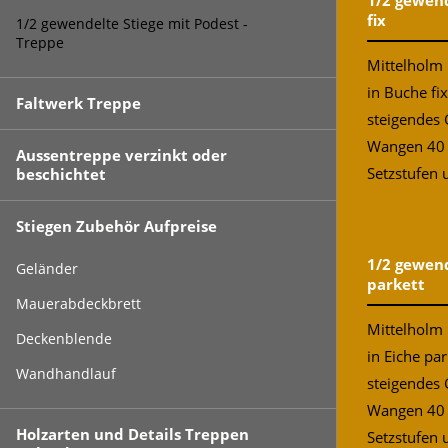
1/2 gewend
fix
1/2 gewendelte Stiege mit Podest -
Treppe
Mittelholm 
in Buche fi
Faltwerk Treppe
steigendes 
Wangen 40
Aussentreppe verzinkt oder
Setzstufen 
beschichtet
Stiegen Zubehör Aufpreise
1/2 gewend
Geländer
parkett
Mauerabdeckbrett
Mittelholm 
Deckenblende
in Eiche pa
Wandhandlauf
steigendes 
Wangen 40
Holzarten und Details Treppen
Setzstufen u