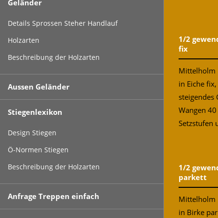
Geländer
Details Sprossen Steher Handlauf
1/2 gewend
Holzarten
fix
Beschreibung der Holzarten
Mittelholm 
in Eiche fi
Aussen Geländer
steigendes 
Wangen 40
Stiegenlexikon
Setzstufen 
Design Stiegen
Ö-Normen Stiegen
Beschreibung der Holzarten
1/2 gewend
parkett
Anfrage Treppen einfach
Mittelholm 
in Birke pa