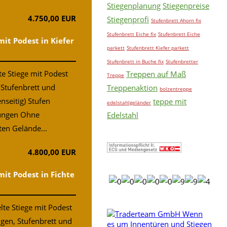
Stiegenplanung
Stiegenpreise
4.750,00 EUR
Stiegenprofi
Stufenbrett Ahorn fix
Stufenbrett Eiche fix
Stufenbrett Eiche
mit Podest in Kiefer
parkett
Stufenbrett Kiefer parkett
Stufenbrett in Buche fix
Stufenbretter
e Stiege mit Podest
Treppen auf Maß
Treppe
, Stufenbrett und
Treppenaktion
bolzentreppe
nseitig) Stufen
teppe mit
edelstahlgeländer
ungen Ohne
Edelstahl
ten Gelände...
4.800,00 EUR
mit Podest in Fichte
te Stiege mit Podest
ngen, Stufenbrett und