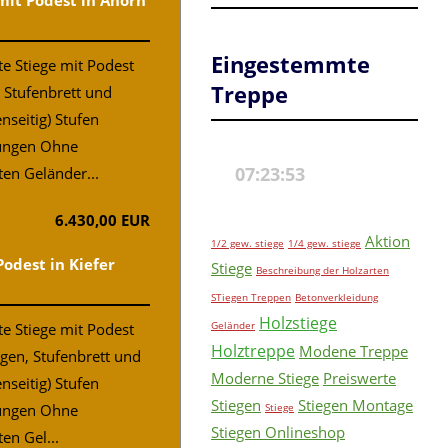
mit Podest in Ahorn
Eingestemmte
e Stiege mit Podest
Treppe
 Stufenbrett und
nseitig) Stufen
ungen Ohne
ten Geländer...
6.430,00 EUR
Aktion
1/2 gew. stiege
1/4 gew. stiege
Podest in Kiefer
Stiege
Beschreibung der Holzarten
STiegen Treppen
Betonverkleidung
Holzstiege
Geländer
e Stiege mit Podest
Holztreppe
Modene Treppe
ngen, Stufenbrett und
Moderne Stiege
Preiswerte
nseitig) Stufen
Stiegen
Stiegen Montage
ungen Ohne
Stiege
Stiegen Onlineshop
en Gel...