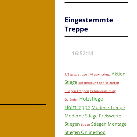
Eingestemmte
Treppe
Aktion
1/2 gew. stiege
1/4 gew. stiege
Stiege
Beschreibung der Holzarten
STiegen Treppen
Betonverkleidung
Holzstiege
Geländer
Holztreppe
Modene Treppe
Moderne Stiege
Preiswerte
Stiegen
Stiegen Montage
Stiege
Stiegen Onlineshop