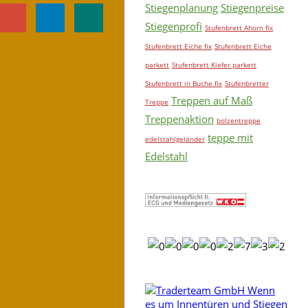
Stiegenplanung
Stiegenpreise
Stiegenprofi
Stufenbrett Ahorn fix
Stufenbrett Eiche fix
Stufenbrett Eiche
parkett
Stufenbrett Kiefer parkett
Stufenbrett in Buche fix
Stufenbretter
Treppen auf Maß
Treppe
en!
Treppenaktion
bolzentreppe
teppe mit
edelstahlgeländer
Edelstahl
ät zuverlässigkeit und ein fairer Preis zählen zu unseren
ät und Sicherheit auch etwas Wert sein!
en, aber das Produkt nicht Ihren Wünschen entspricht!
e Geländer - Zimmermann - Zimmertüren - Handlauf -
ettboden und noch vieles mehr !