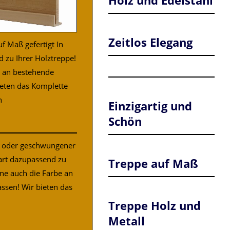
Holz und Edelstahl
Zeitlos Elegang
f Maß gefertigt In
d zu Ihrer Holztreppe!
e an bestehende
ieten das Komplette
n
Einzigartig und
Schön
r oder geschwungener
art dazupassend zu
Treppe auf Maß
nne auch die Farbe an
ssen! Wir bieten das
Treppe Holz und
Metall