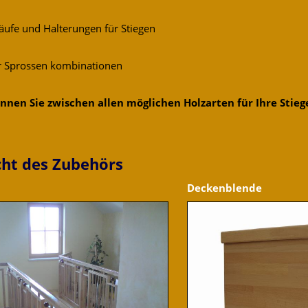
ufe und Halterungen für Stiegen
r Sprossen kombinationen
nnen Sie zwischen allen möglichen Holzarten für Ihre Stieg
cht des Zubehörs
Deckenblende