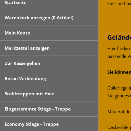
Startseite
Sie sind hie
Warenkorb anzeigen (
0
Artikel)
Mein Konto
Geländ
Merkzettel anzeigen
Hier finden
passende Z
Zur Kasse gehen
Sie können
Beton Verkleidung
Galleriegel
Stahltreppen mit Holz
Steigendes 
Eingestemmte Stiege - Treppe
Mauerabdeck
Economy Stiege - Treppe
Deckenblen