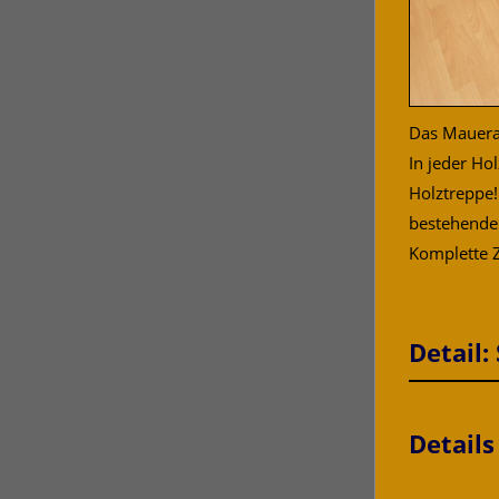
Das Mauerab
In jeder Ho
Holztreppe!
bestehende
Komplette Z
Detail:
Detail