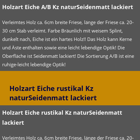
Holzart Eiche A/B Kz naturSeidenmatt lackiert
Verleimtes Holz ca. 6cm breite Friese, länge der Friese ca. 20-
30 cm Stab verleimt. Farbe Bräunlich mit weisem Splint,
dunkelt nach, Eiche ist ein hartes Holz!! Das Holz kann Kerne
und Äste enthalten sowie eine leicht lebendige Optik! Die
Oberfläche ist Seidenmatt lackiert! Die Sortierung A/B ist eine
ruhige-leicht lebendige Optik!
Holzart Eiche rustikal Kz
naturSeidenmatt lackiert
Holzart Eiche rustikal Kz naturSeidenmatt
lackiert
Verleimtes Holz ca. 6cm breite Friese, länge der Friese ca. 20-