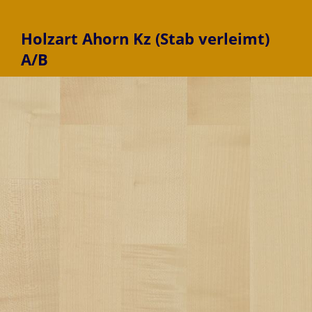
Holzart Ahorn Kz (Stab verleimt)
A/B