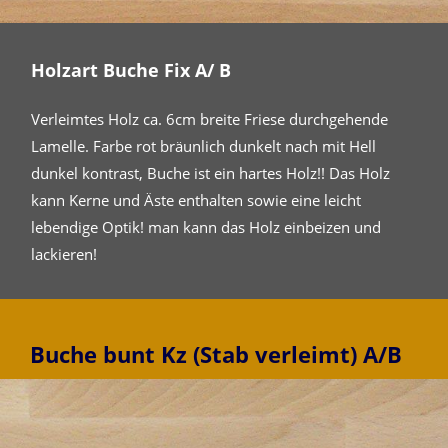
Holzart Buche Fix A/ B
Verleimtes Holz ca. 6cm breite Friese durchgehende
Lamelle. Farbe rot bräunlich dunkelt nach mit Hell
dunkel kontrast, Buche ist ein hartes Holz!! Das Holz
kann Kerne und Äste enthalten sowie eine leicht
lebendige Optik! man kann das Holz einbeizen und
lackieren!
Buche bunt Kz (Stab verleimt) A/B