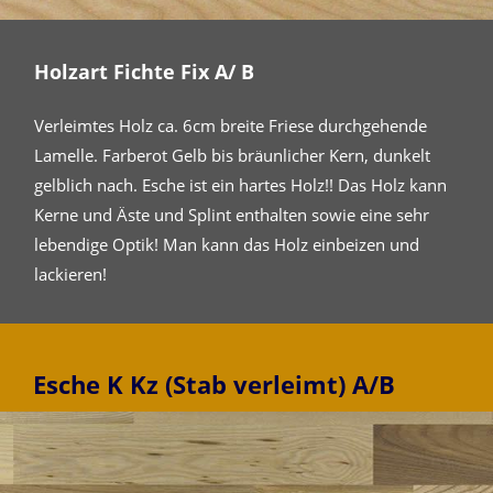
Holzart Fichte Fix A/ B
Verleimtes Holz ca. 6cm breite Friese durchgehende
Lamelle. Farberot Gelb bis bräunlicher Kern, dunkelt
gelblich nach. Esche ist ein hartes Holz!! Das Holz kann
Kerne und Äste und Splint enthalten sowie eine sehr
lebendige Optik! Man kann das Holz einbeizen und
lackieren!
Esche K Kz (Stab verleimt) A/B