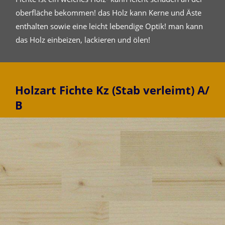
oberfläche bekommen! das Holz kann Kerne und Äste
enthalten sowie eine leicht lebendige Optik! man kann
das Holz einbeizen, lackieren und ölen!
Holzart Fichte Kz (Stab verleimt) A/
B