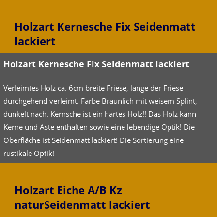
Holzart Kernesche Fix Seidenmatt
lackiert
Holzart Kernesche Fix Seidenmatt lackiert
Verleimtes Holz ca. 6cm breite Friese, länge der Friese
durchgehend verleimt. Farbe Bräunlich mit weisem Splint,
dunkelt nach. Kernsche ist ein hartes Holz!! Das Holz kann
Kerne und Äste enthalten sowie eine lebendige Optik! Die
Oberfläche ist Seidenmatt lackiert! Die Sortierung eine
rustikale Optik!
Holzart Eiche A/B Kz
naturSeidenmatt lackiert