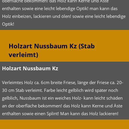
oberfläche bekommen! das Holz kann Kerne und Äste
enthalten sowie eine leicht lebendige Optik! man kann das
Holz einbeizen, lackieren und ölen! sowie eine leicht lebendige
Optik!
Holzart Nussbaum Kz (Stab
verleimt)
Holzart Nussbaum Kz
Verleimtes Holz ca. 6cm breite Friese, länge der Friese ca. 20-
30 cm Stab verleimt. Farbe leicht gelblich wird später noch
gelblich, Nussbaum ist ein weiches Holz- kann leicht schäden
an der oberfläche bekommen! das Holz kann Kerne und Äste
enthalten sowie einen Splint! Man kann das Holz lackieren!