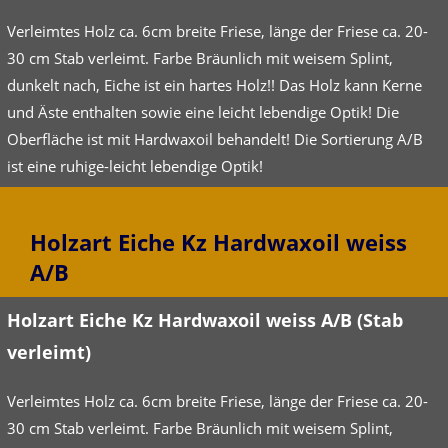
Verleimtes Holz ca. 6cm breite Friese, länge der Friese ca. 20-
30 cm Stab verleimt. Farbe Bräunlich mit weisem Splint,
dunkelt nach, Eiche ist ein hartes Holz!! Das Holz kann Kerne
und Äste enthalten sowie eine leicht lebendige Optik! Die
Oberfläche ist mit Hardwaxoil behandelt! Die Sortierung A/B
ist eine ruhige-leicht lebendige Optik!
Holzart Eiche Kz Hardwaxoil weiss
A/B
Holzart Eiche Kz Hardwaxoil weiss A/B (Stab
verleimt)
Verleimtes Holz ca. 6cm breite Friese, länge der Friese ca. 20-
30 cm Stab verleimt. Farbe Bräunlich mit weisem Splint,