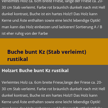
Verleimtes Holz ca. 6cm breite Friese, länge der Friese ca. 20-
30 cm Stab verleimt. Farbe rot bräunlich dunkelt nach mit Hell
dunkel kontrast, Buche ist ein hartes Holz!! Das Holz kann
Kerne und Äste enthalten sowie eine leicht lebendige Optik!
man kann das Holz einbeizen und lackieren! Sortierung A / B
ist eher ruhig von der Farbe
Buche bunt Kz (Stab verleimt)
rustikal
Holzart Buche bunt Kz rustikal
Verleimtes Holz ca. 6cm breite Friese,länge der Friese ca. 20-
30 cm Stab verleimt. Farbe rot bräunlich dunkelt nach mit Hell
dunkel kontrast, Buche ist ein hartes Holz!! Das Holz kann
Kerne und Äste enthalten sowie eine leicht lebendige Optik!