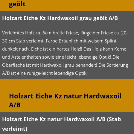
geölt
Holzart Eiche Kz Hardwaxoil grau geölt A/B
Verleimtes Holz ca. 6cm breite Friese, länge der Friese ca. 20-
30 cm Stab verleimt. Farbe Bräunlich mit weisem Splint,
dunkelt nach, Eiche ist ein hartes Holz!! Das Holz kann Kerne
und Äste enthalten sowie eine leicht lebendige Optik! Die
Oberfläche ist mit Hardwaxoil grau behandelt! Die Sortierung
A/B ist eine ruhige-leicht lebendige Optik!
Holzart Eiche Kz natur Hardwaxoil
A/B
Holzart Eiche Kz natur Hardwaxoil A/B (Stab
verleimt)