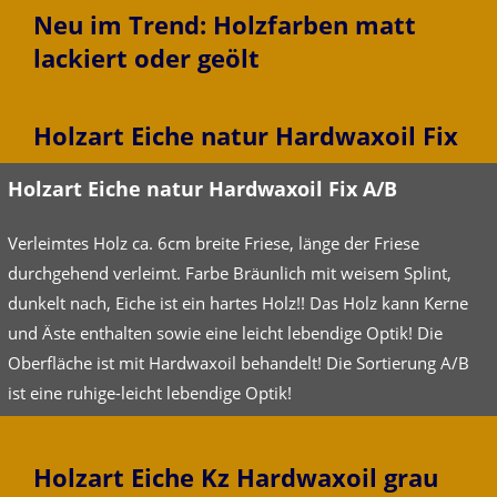
Neu im Trend: Holzfarben matt
lackiert oder geölt
Holzart Eiche natur Hardwaxoil Fix
Holzart Eiche natur Hardwaxoil Fix A/B
Verleimtes Holz ca. 6cm breite Friese, länge der Friese
durchgehend verleimt. Farbe Bräunlich mit weisem Splint,
dunkelt nach, Eiche ist ein hartes Holz!! Das Holz kann Kerne
und Äste enthalten sowie eine leicht lebendige Optik! Die
Oberfläche ist mit Hardwaxoil behandelt! Die Sortierung A/B
ist eine ruhige-leicht lebendige Optik!
Holzart Eiche Kz Hardwaxoil grau