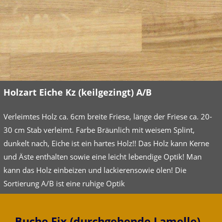
Holzart Eiche Kz (keilgezingt) A/B
Verleimtes Holz ca. 6cm breite Friese, länge der Friese ca. 20-
30 cm Stab verleimt. Farbe Bräunlich mit weisem Splint,
dunkelt nach, Eiche ist ein hartes Holz!! Das Holz kann Kerne
und Äste enthalten sowie eine leicht lebendige Optik! Man
kann das Holz einbeizen und lackierensowie ölen! Die
Sortierung A/B ist eine ruhige Optik
Buche Fix (durchgehende Lamelle)