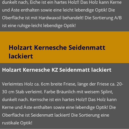
dunkelt nach, Eiche ist ein hartes Holz!! Das Holz kann Kerne
und Äste enthalten sowie eine leicht lebendige Optik! Die
Oberfläche ist mit Hardwaxoil behandelt! Die Sortierung A/B
ist eine ruhige-leicht lebendige Optik!
Holzart Kernesche Seidenmatt
lackiert
Holzart Kernesche KZ Seidenmatt lackiert
Verleimtes Holz ca. 6cm breite Friese, länge der Friese ca. 20-
30 cm Stab verleimt. Farbe Bräunlich mit weisem Splint,
dunkelt nach. Kernsche ist ein hartes Holz!! Das Holz kann
Kerne und Äste enthalten sowie eine lebendige Optik! Die
Oberfläche ist Seidenmatt lackiert! Die Sortierung eine
rustikale Optik!