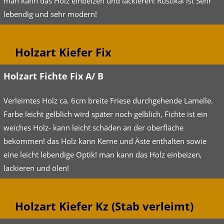
man kann das Holz einbeizen und lackieren! Rustikal ist Sehr
lebendig und sehr modern!
Holzart Kiefer Fix
Holzart Fichte Fix A/ B
Verleimtes Holz ca. 6cm breite Friese durchgehende Lamelle.
Farbe leicht gelblich wird später noch gelblich, Fichte ist ein
weiches Holz- kann leicht schäden an der oberfläche
bekommen! das Holz kann Kerne und Äste enthalten sowie
eine leicht lebendige Optik! man kann das Holz einbeizen,
lackieren und ölen!
Holzart Kiefer Kz (Stab verleimt)