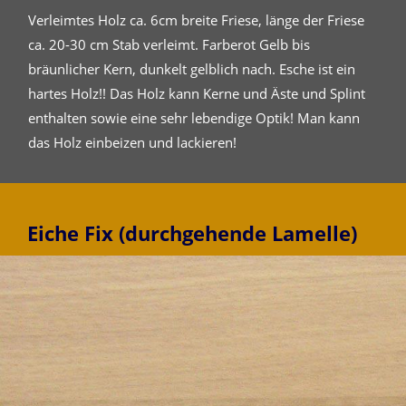
Verleimtes Holz ca. 6cm breite Friese, länge der Friese
ca. 20-30 cm Stab verleimt. Farberot Gelb bis
bräunlicher Kern, dunkelt gelblich nach. Esche ist ein
hartes Holz!! Das Holz kann Kerne und Äste und Splint
enthalten sowie eine sehr lebendige Optik! Man kann
das Holz einbeizen und lackieren!
Eiche Fix (durchgehende Lamelle)