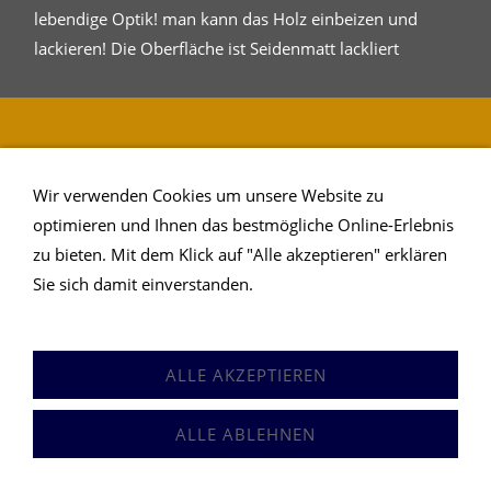
lebendige Optik! man kann das Holz einbeizen und
lackieren! Die Oberfläche ist Seidenmatt lackliert
Holzart Buche Seidenmatt Lackiert
Kz A/ B
Wir verwenden Cookies um unsere Website zu
optimieren und Ihnen das bestmögliche Online-Erlebnis
Holzart Buche Seidenmatt Lackiert Kz A/ B
zu bieten. Mit dem Klick auf "Alle akzeptieren" erklären
(stab verleimt)
Sie sich damit einverstanden.
Erweiterte
Einstellungen
Verleimtes Holz ca. 6cm breite Friese, länge der Friese ca. 20-
30 cm Stab verleimt. Farbe rot bräunlich dunkelt nach mit Hell
ALLE AKZEPTIEREN
dunkel kontrast, Buche ist ein hartes Holz!! Das Holz kann
Kerne und Äste enthalten sowie eine leicht lebendige Optik!
ALLE ABLEHNEN
man kann das Holz einbeizen und lackieren! Sortierung A / B
ist eher ruhig von der Farbe. Die Oberfläche ist Seidenmatt